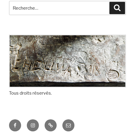
Recherche
Reche
pour
:
Tous droits réservés.
Facebook
Instagram
ISSUU
Adresse
de