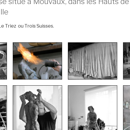
se situe à Mouvaux, dans les Hauts de
lle
e Triez ou Trois Suisses.