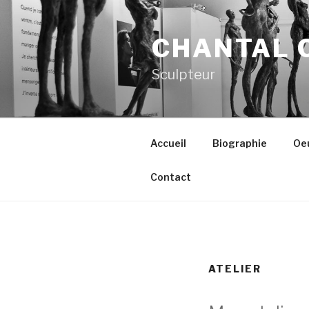
Aller
au
CHANTAL 
contenu
principal
Sculpteur
Accueil
Biographie
Oe
Contact
ATELIER