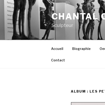
Aller
au
CHANTAL 
contenu
principal
Sculpteur
Accueil
Biographie
Oe
Contact
ALBUM : LES P