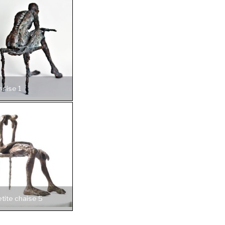
ssise 1
etite chaise 5