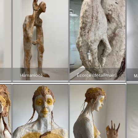
Humanicité
Écorce (détail main)
M