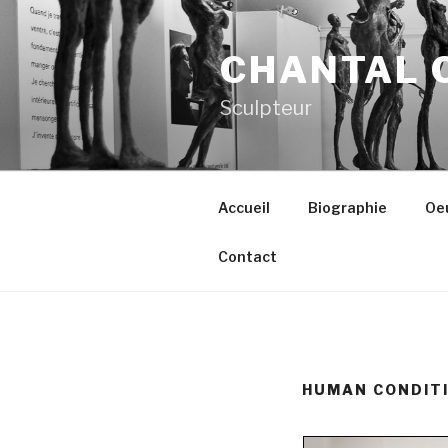
Aller
au
CHANTAL 
contenu
principal
Sculpteur
Accueil
Biographie
Oe
Contact
HUMAN CONDIT