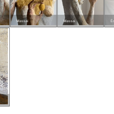
Massai
Massai
É