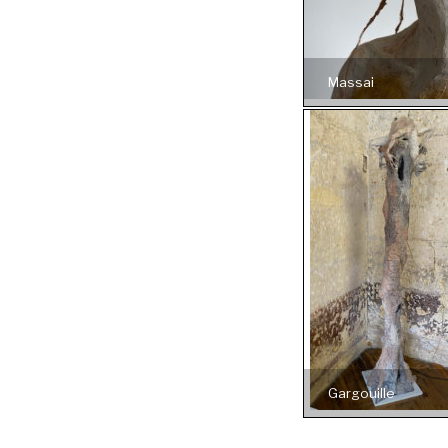
Massai
Gargouille