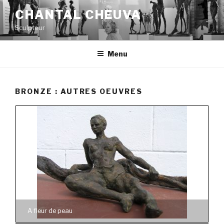
Aller
CHANTAL CHEUVA
au
Sculpteur
contenu
principal
Menu
BRONZE : AUTRES OEUVRES
A fleur de peau