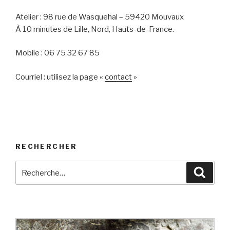
Atelier : 98 rue de Wasquehal – 59420 Mouvaux
À 10 minutes de Lille, Nord, Hauts-de-France.
Mobile : 06 75 32 67 85
Courriel : utilisez la page «
contact
»
RECHERCHER
Recherche
Reche
pour
: