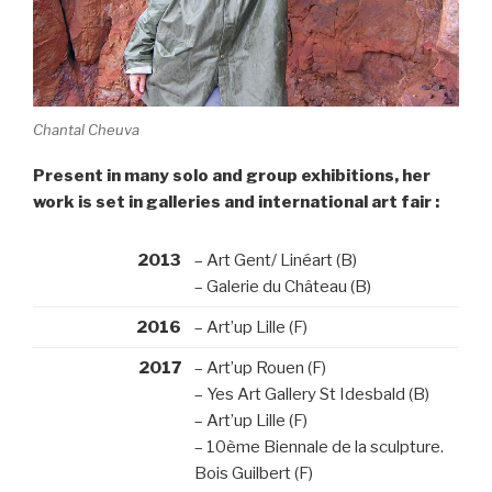
Chantal Cheuva
Present in many solo and group exhibitions, her
work is set in galleries and international art fair :
2013
– Art Gent/ Linéart (B)
– Galerie du Château (B)
2016
– Art’up Lille (F)
2017
– Art’up Rouen (F)
– Yes Art Gallery St Idesbald (B)
– Art’up Lille (F)
– 10ème Biennale de la sculpture.
Bois Guilbert (F)