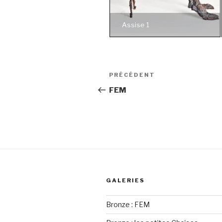
Assise 1
Navigation
PRÉCÉDENT
Article
de
précédent
FEM
l’article
GALERIES
Bronze : FEM