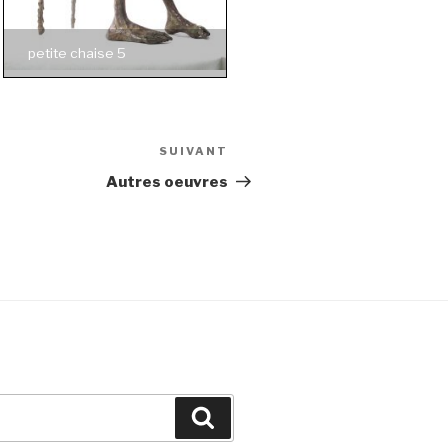
petite chaise 5
SUIVANT
Article
suivant
Autres oeuvres
Recherche