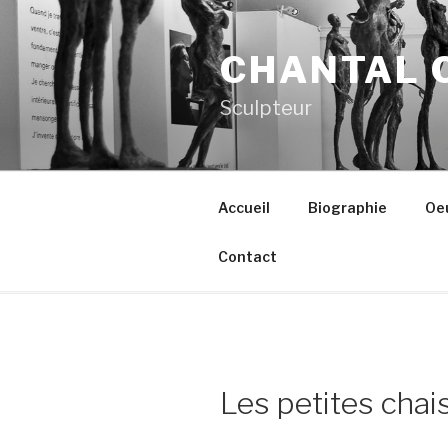
Aller
au
CHANTAL 
contenu
principal
Sculpteur
Accueil
Biographie
Oe
Contact
Les petites chai