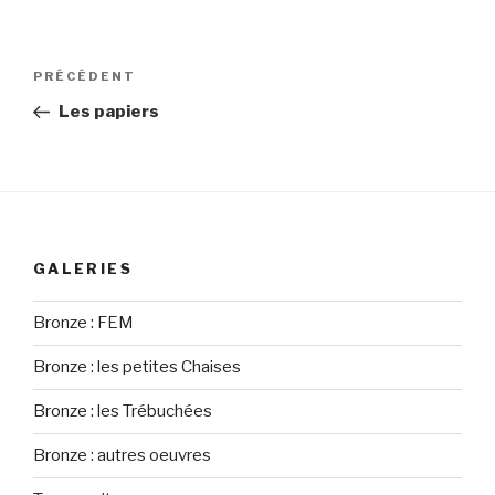
Navigation
PRÉCÉDENT
Article
de
précédent
Les papiers
l’article
GALERIES
Bronze : FEM
Bronze : les petites Chaises
Bronze : les Trébuchées
Bronze : autres oeuvres