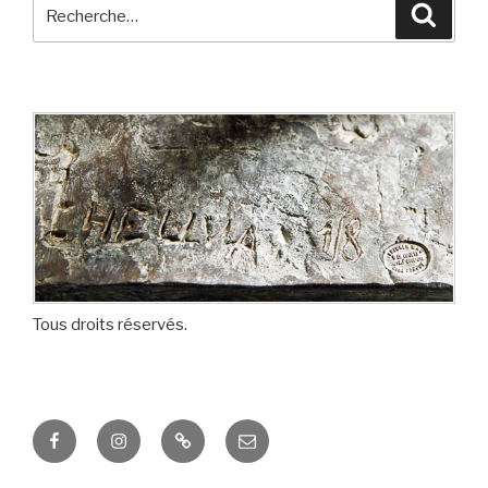
Recherche
Reche
pour
:
Tous droits réservés.
Facebook
Instagram
ISSUU
Adresse
de